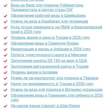
Виза на Кипр для граждан Узбекистана,
Таджикистана и других стран СНГ
Оформление рабочей визы в Швейцарию
Нужна ли виза в Камбоджу для украинцев
Куда лучше переезжать на ПМЖ в Краснодарский
край в 2026 году
Уровень жизни и цены в Турции в 2026 году
Оформление визы в Северную Корею
Иммиграция и жизнь в Албании в 2026 году
Оплата туристического налога в Мексике
Заполнение анкеты DS 160 на визу в США
Заполнение миграционной карты в Турции
Уровень жизни в Боливии
Нужен ли загранпаспорт для поездки в Тбилиси
Налог на недвижимость в Турции в 2026 году
Нужна ли виза для поездки в Испанию украинцам
Оформление визы в Германию для ребенка в 2026
году
На каком языке говорят в Шри-Ланке