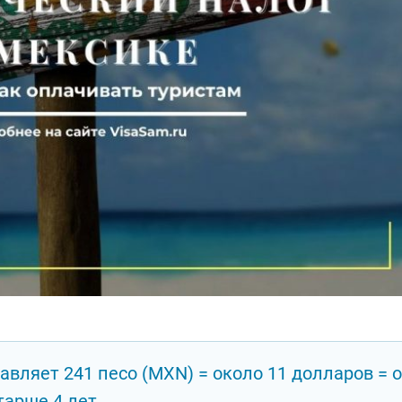
тавляет 241 песо (MXN) = около 11 долларов = 
тарше 4 лет.