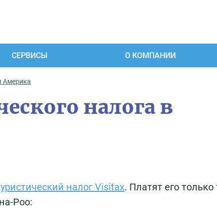
СЕРВИСЫ
О КОМПАНИИ
я Америка
еского налога в
туристический налог Visitax
. Платят его только 
нa-Pοο: