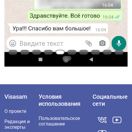
Visasam
Условия
Социальные
использования
сети
О проекте
Пользовательское
Редакция и
соглашение
эксперты