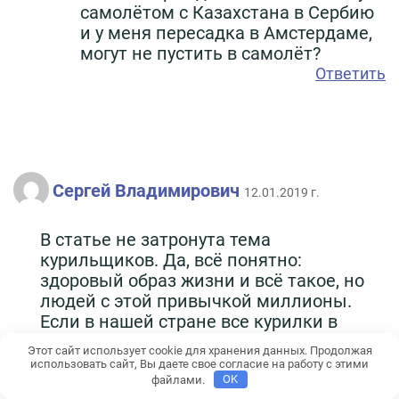
самолётом с Казахстана в Сербию
и у меня пересадка в Амстердаме,
могут не пустить в самолёт?
Ответить
Сергей Владимирович
12.01.2019 г.
В статье не затронута тема
курильщиков. Да, всё понятно:
здоровый образ жизни и всё такое, но
людей с этой привычкой миллионы.
Если в нашей стране все курилки в
аэропортах тупо закрыли (теперь
Этот сайт использует cookie для хранения данных. Продолжая
прокурены туалеты), то в Европе
использовать сайт, Вы даете свое согласие на работу с этими
делают открытые террасы, где можно
файлами.
OK