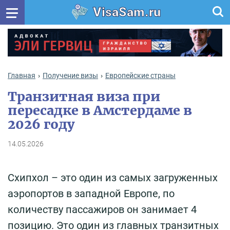
VisaSam.ru
Главная
Получение визы
Европейские страны
Транзитная виза при
пересадке в Амстердаме в
2026 году
14.05.2026
Схипхол – это один из самых загруженных
аэропортов в западной Европе, по
количеству пассажиров он занимает 4
позицию. Это один из главных транзитных