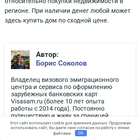
относительно покупки недвижимости в
регионе. При наличии денег любой может
здесь купить дом по сходной цене.
Автор:
Борис Соколов
Владелец визового эмиграционного
центра и сервиса по оформлению
зарубежных банковских карт
Visasam.ru (более 10 лет опыта
работы с 2014 года). Постоянно
путешествую и живу за границей,
был более чем в 50 странах.
Этот сайт использует cookie для хранения данных. Продолжая
использовать сайт, Вы даете свое согласие на работу с этими
файлами.
OK