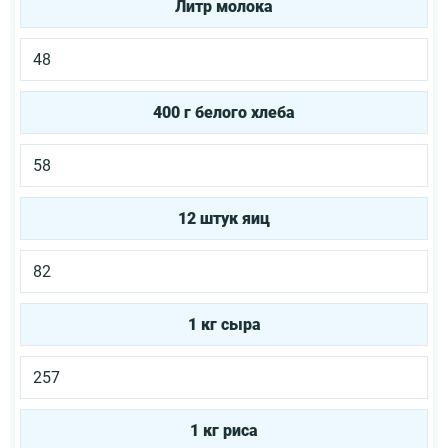
Литр молока
48
400 г белого хлеба
58
12 штук яиц
82
1 кг сыра
257
1 кг риса