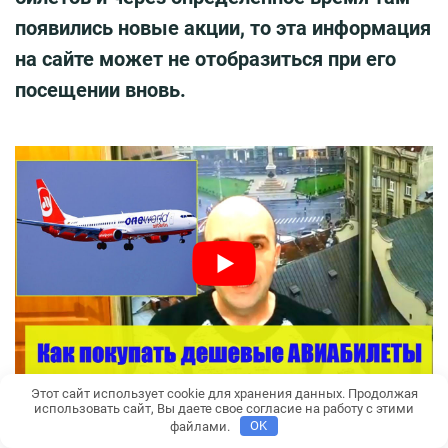
появились новые акции, то эта информация
на сайте может не отобразиться при его
посещении вновь.
Этот сайт использует cookie для хранения данных. Продолжая
использовать сайт, Вы даете свое согласие на работу с этими
Происходит это из-за того, что в кэше
файлами.
OK
сохраняются посещенные ранее страницы.