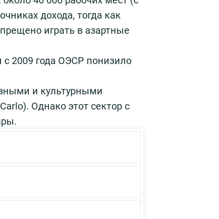
около 40 000 рабочих мест (с
очниках дохода, тогда как
апрещено играть в азартные
и с 2009 года ОЭСР понизило
ивными и культурными
arlo). Однако этот сектор с
ары.