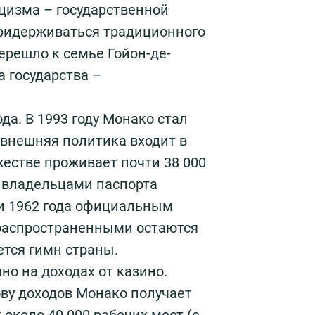
цизма – государственной
придерживаться традиционного
ерешло к семье Гойон-де-
а государства –
да. В 1993 году Монако стал
внешняя политика входит в
естве проживает почти 38 000
я владельцами паспорта
ии 1962 года официальным
 распространенными остаются
ется гимн страны.
о на доходах от казино.
ву доходов Монако получает