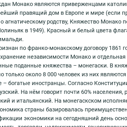
аждан Монако являются приверженцами католи
рейший правящий дом в Европе и мире (если 
о агнатическому родству, Княжество Монако п
Полиньяк в 1949). Красный и белый цвета флаг
имальди.
ризнан по франко-монакскому договору 1861 го
ранение независимости Монако и отдельная 
нные поданные княжества – монегаски. В княж
о только около 8 000 человек из них являютс
е – богатые иностранцы. Согласно Конституц
узский. На нём говорит почти 60% населения,
кий и итальянский. На монегаскском исполня
ономика страны базировалась преимущественн
фикации экономики на сегодняшний день осно