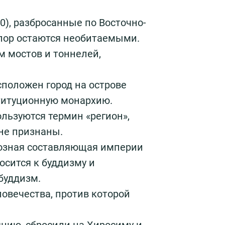
), разбросанные по Восточно-
 пор остаются необитаемыми.
 мостов и тоннелей,
сположен город на острове
титуционную монархию.
льзуются термин «регион»,
не признаны.
иозная составляющая империи
осится к буддизму и
буддизм.
ловечества, против которой