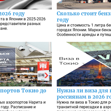
2026 году
Сколько стоит бенз
та в Японии в 2025-2026
году
представители разных
Цена и стоимость 1 литра бе
ане.
городах Японии. Марки бенз
Особенности аренды и путеш
опортов Токио до
Нужна ли виза для 
россиянам в 2026 г
ых аэропортов Нарита и
Нужна ли виза в Токио для р
году. Расписание и
транзитной пересадки в аэр