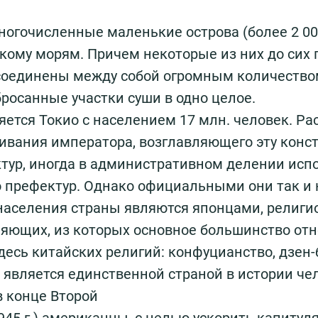
огочисленные маленькие острова (более 2 000
скому морям. Причем некоторые из них до сих
оединены между собой огромным количеством
осанные участки суши в одно целое.
ется Токио с населением 17 млн. человек. Ра
ивания императора, возглавляющего эту конс
тур, иногда в административном делении испо
 префектур. Однако официальными они так и 
% населения страны являются японцами, религ
яющих, из которых основное большинство отн
десь китайских религий: конфуцианство, дзен-
 является единственной страной в истории че
в конце Второй