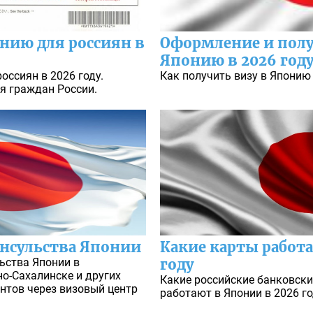
онию для россиян в
Оформление и полу
Японию в 2026 год
оссиян в 2026 году.
Как получить визу в Японию 
я граждан России.
нсульства Японии
Какие карты работа
ьства Японии в
году
о-Сахалинске и других
Какие российские банковск
нтов через визовый центр
работают в Японии в 2026 го