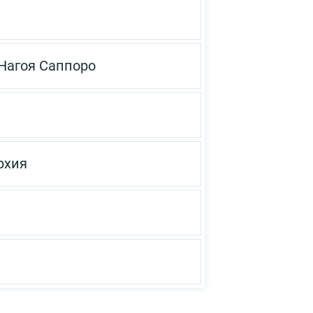
Нагоя
Саппоро
рхия