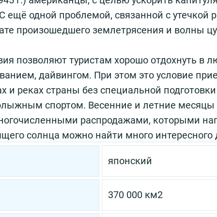
1945 г.) американцы, с целью ускорить капитул
 С ещё одной проблемой, связанной с утечкой 
льтате произошедшего землетрясения и волны 
ия позволяют туристам хорошо отдохнуть в лю
анием, дайвингом. При этом это условие при
ах и реках страны без специальной подготовки
олыжным спортом. Весенние и летние месяцы
 многочисленными распродажами, которыми на
дящего солнца можно найти много интересного 
японский
370 000 км2