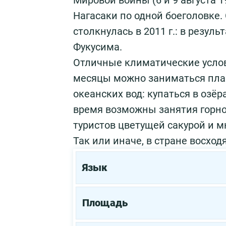
Мировой войны (6 и 9 августа 
Нагасаки по одной боеголовке.
столкнулась в 2011 г.: в резу
Фукусима.
Отличные климатические услов
месяцы можно заниматься плав
океанских вод: купаться в озёр
время возможны занятия горн
туристов цветущей сакурой и
Так или иначе, в стране восхо
Язык
Площадь