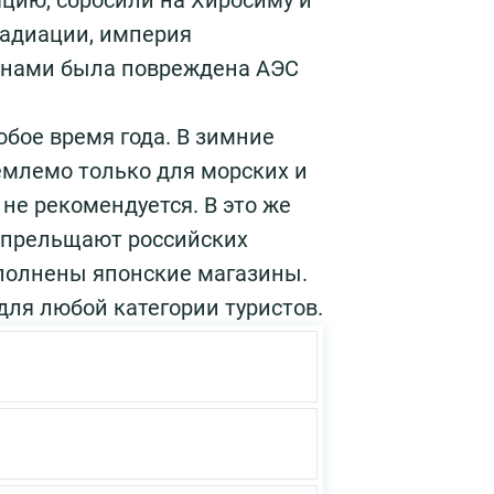
яцию, сбросили на Хиросиму и
радиации, империя
цунами была повреждена АЭС
бое время года. В зимние
емлемо только для морских и
 не рекомендуется. В это же
 прельщают российских
полнены японские магазины.
для любой категории туристов.