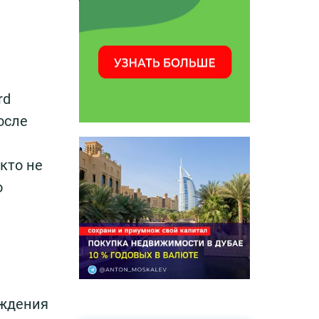
rd
После
кто не
о
ождения