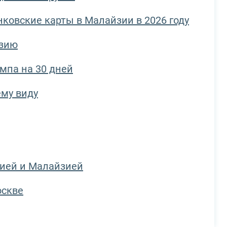
ковские карты в Малайзии в 2026 году
йзию
мпа на 30 дней
му виду
ией и Малайзией
оскве