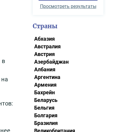
Просмотреть результаты
Страны
Абхазия
Австралия
Австрия
 в
Азербайджан
Албания
Аргентина
 на
Армения
Бахрейн
Беларусь
нтов:
Бельгия
Болгария
Бразилия
анее
Великобритания