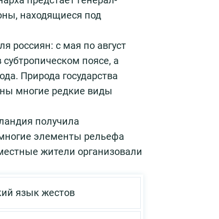
нарха предстаёт генерал-
оны, находящиеся под
 россиян: с мая по август
в субтропическом поясе, а
да. Природа государства
нены многие редкие виды
ландия получила
ь многие элементы рельефа
 местные жители организовали
кий язык жестов