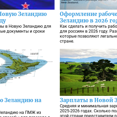
Новую Зеландию
Оформление рабоче
ду
Зеландию в 2026 го
зы в Новую Зеландию для
Как сделать и получить раб
мые документы и сроки
для россиян в 2026 году. Ра
которые позволяют легально
стране.
ую Зеландию на
Зарплаты в Новой З
Средняя и минимальная зар
2025-2026 годах. Сколько п
 Зеландию на ПМЖ из
этой стране представители 