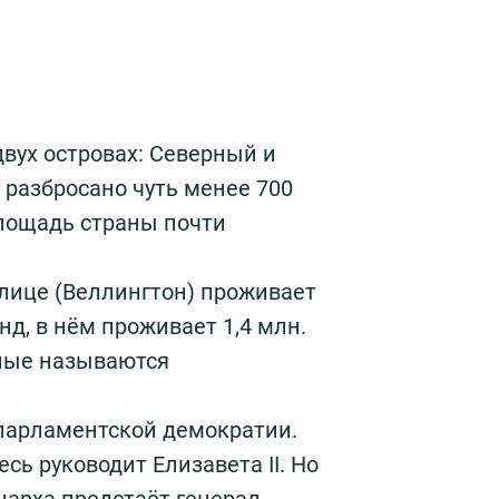
вух островах: Северный и
 разбросано чуть менее 700
площадь страны почти
олице (Веллингтон) проживает
д, в нём проживает 1,4 млн.
ьные называются
 парламентской демократии.
сь руководит Елизавета II. Но