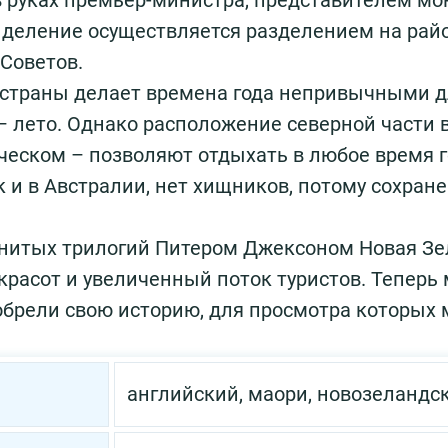
 руках премьер-министра, представителем мо
 деление осуществляется разделением на рай
Советов.
страны делает времена года непривычными для
 – лето. Однако расположение северной части 
еском – позволяют отдыхать в любое время го
ак и в Австралии, нет хищников, потому сохра
енитых трилогий Питером Джексоном Новая Зе
красот и увеличенный поток туристов. Тепер
иобрели свою историю, для просмотра которых
английский, маори, новозеландс