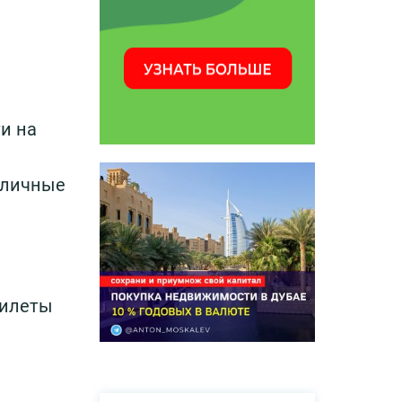
и на
и личные
билеты