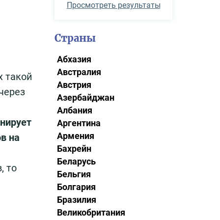
Просмотреть результаты
Страны
Абхазия
Австралия
х такой
Австрия
через
Азербайджан
Албания
анирует
Аргентина
Армения
в на
Бахрейн
Беларусь
, то
Бельгия
Болгария
Бразилия
Великобритания