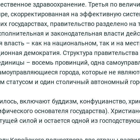
чественное здравоохранение. Третья по велич
ре, скорректированная на эффективную систе
их государствах, правительство разделено на 
сполнительная и законодательная власти дейс
 власть – как на национальном, так и на мес
ционная демократия. Структура правительства
диницы – восемь провинций, одна самоуправ
самоуправляющиеся города, которые не являют
ым статусом и один столичный автономный горо
илось, включают буддизм, конфуцианство, хри
фического основателя государства). Христиан
тущей силой и остается одной из господствую