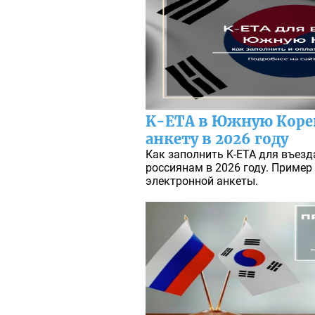
K-ETA в Южную Коре
анкету в 2026 году
Как заполнить K-ETA для въез
россиянам в 2026 году. Пример
электронной анкеты.