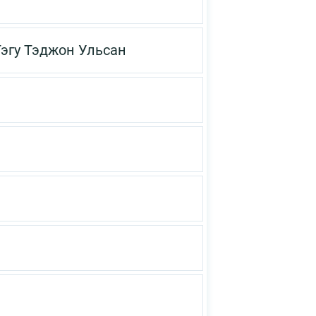
эгу
Тэджон
Ульсан