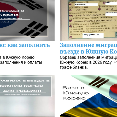
ю: как заполнить
Заполнение мигра
въезде в Южную Ко
да в Южную Корею
Образец заполнения миграци
 заполнения и оплаты
Южную Корею в 2026 году. Ч
графе бланка.