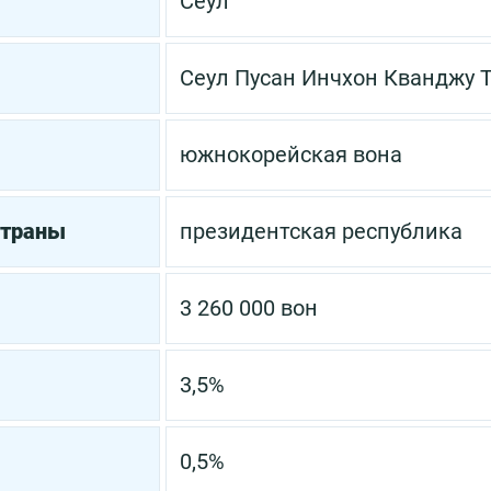
Сеул
Сеул
Пусан
Инчхон
Кванджу
Т
южнокорейская вона
страны
президентская республика
3 260 000 вон
3,5%
0,5%