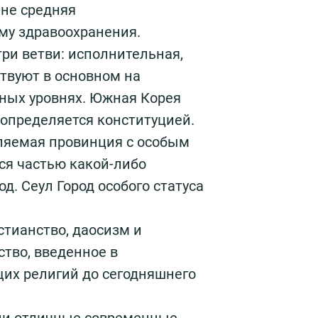
ине средняя
му здравоохранения.
три ветви: исполнительная,
твуют в основном на
тных уровнях. Южная Корея
 определяется конституцией.
ляемая провинция с особым
ся частью какой-либо
д. Сеул Город особого статуса
стианство, даосизм и
ство, введенное в
щих религий до сегодняшнего