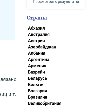
Просмотреть результаты
Страны
и
Абхазия
Австралия
Австрия
Азербайджан
Албания
Аргентина
Армения
Бахрейн
Беларусь
связано
Бельгия
Болгария
иц и т.
Бразилия
Великобритания