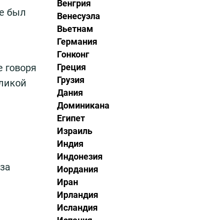
Венгрия
же был
Венесуэла
Вьетнам
Германия
Гонконг
Греция
е говоря
Грузия
еликой
Дания
Доминикана
Египет
Израиль
Индия
Индонезия
за
Иордания
Иран
Ирландия
Исландия