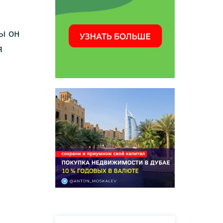
ы он
я