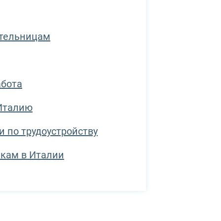
ательницам
абота
 Италию
 по трудоустройству
лкам в Италии