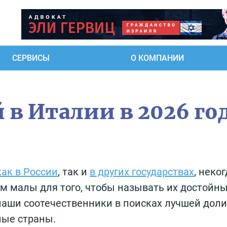
СЕРВИСЫ
О КОМПАНИИ
 в Италии в 2026 го
ак в России
, так и
в других государствах
, неко
м малы для того, чтобы называть их достойн
 наши соотечественники в поисках лучшей доли
ные страны.