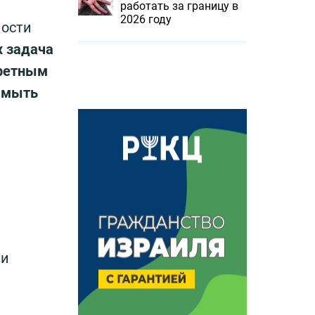
работать за границу в
2026 году
ности
х задача
кретным
, мыть
ми