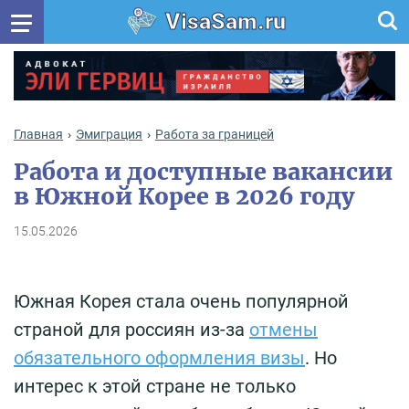
VisaSam.ru
Главная
Эмиграция
Работа за границей
Работа и доступные вакансии
в Южной Корее в 2026 году
15.05.2026
Южная Корея стала очень популярной
страной для россиян из-за
отмены
обязательного оформления визы
. Но
интерес к этой стране не только