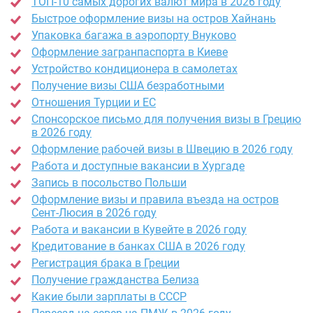
ТОП-10 самых дорогих валют мира в 2026 году
Быстрое оформление визы на остров Хайнань
Упаковка багажа в аэропорту Внуково
Оформление загранпаспорта в Киеве
Устройство кондиционера в самолетах
Получение визы США безработными
Отношения Турции и ЕС
Спонсорское письмо для получения визы в Грецию
в 2026 году
Оформление рабочей визы в Швецию в 2026 году
Работа и доступные вакансии в Хургаде
Запись в посольство Польши
Оформление визы и правила въезда на остров
Сент-Люсия в 2026 году
Работа и вакансии в Кувейте в 2026 году
Кредитование в банках США в 2026 году
Регистрация брака в Греции
Получение гражданства Белиза
Какие были зарплаты в СССР