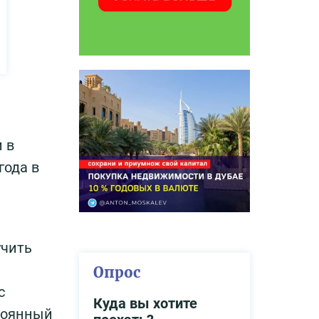
 в
года в
учить
Опрос
с
Куда вы хотите
тоянный