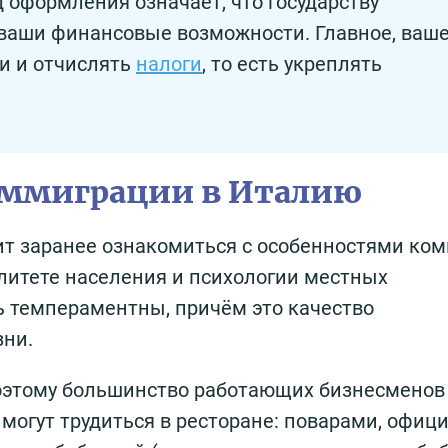
д оформления означает, что государству
 ваши финансовые возможности. Главное, ваш
и и отчислять
налоги
, то есть укреплять
иммиграции в Италию
ит заранее ознакомиться с особенностями ко
алитете населения и психологии местных
 темпераментны, причём это качество
зни.
 Поэтому большинство работающих бизнесмено
 могут трудиться в ресторане: поварами, офи