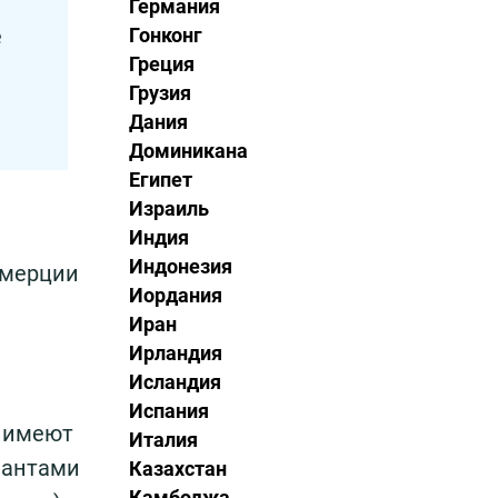
Германия
Гонконг
е
Греция
Грузия
Дания
Доминикана
Египет
Израиль
Индия
Индонезия
ммерции
Иордания
Иран
Ирландия
Исландия
Испания
в имеют
Италия
циантами
Казахстан
Камбоджа