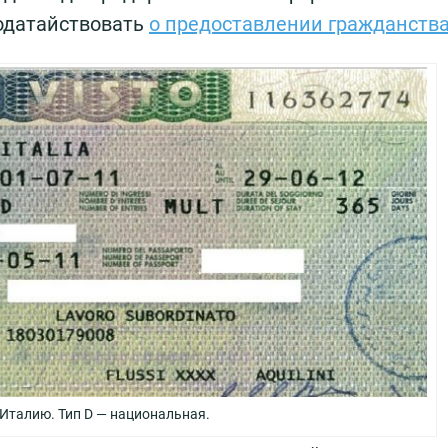
ходатайствовать
о предоставлении гражданств
 Италию. Тип D — национальная.