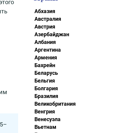
этого
ить
Абхазия
Австралия
Австрия
Азербайджан
Албания
Аргентина
Армения
Бахрейн
Беларусь
Бельгия
Болгария
щим
Бразилия
Великобритания
Венгрия
Венесуэла
,5–
Вьетнам