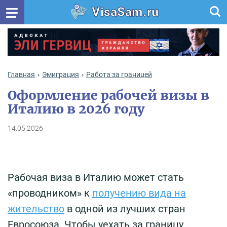
VisaSam.ru
Главная
Эмиграция
Работа за границей
Оформление рабочей визы в
Италию в 2026 году
14.05.2026
Рабочая виза в Италию может стать
«проводником» к
получению вида на
жительство
в одной из лучших стран
Евросоюза. Чтобы уехать за границу