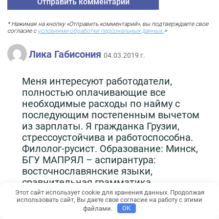
* Нажимая на кнопку «Отправить комментарий», вы подтверждаете свое
согласие с
условиями обработки персональных данных.
>
Лика Габисония
04.03.2019 г.
Меня интересуют работодатели,
полностью оплачивающие все
необходимые расходы по найму с
последующим постепенным вычетом
из зарплаты. Я гражданка Грузии,
стрессоустойчива и работоспособна.
Филолог-русист. Образование: Минск,
БГУ МАПРЯЛ – аспирантура:
восточнославянские языки,
сравнительная грамматика
восточнославянских языков; Ешко –
Этот сайт использует cookie для хранения данных. Продолжая
использовать сайт, Вы даете свое согласие на работу с этими
туризм, менеджмент, бизнес. Основы
файлами.
OK
турецкого языка МИД Грузии, спецкурс