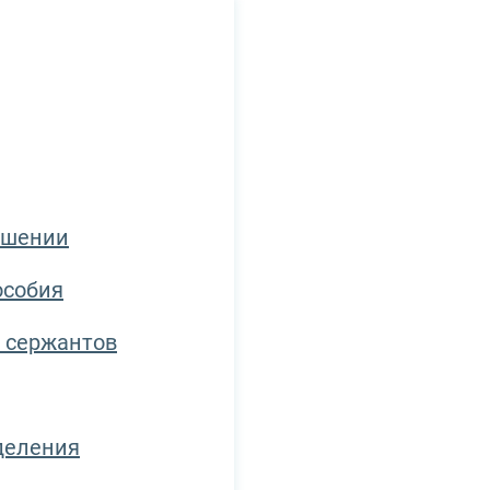
ошении
особия
 сержантов
деления