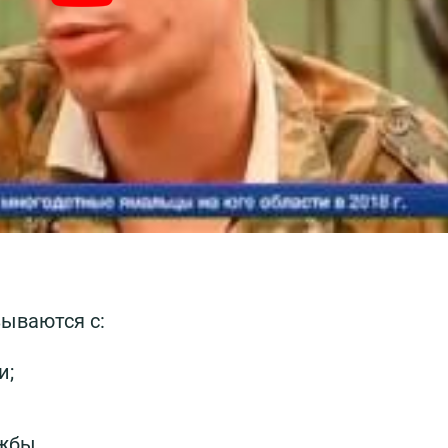
зываются с:
и;
жбы.