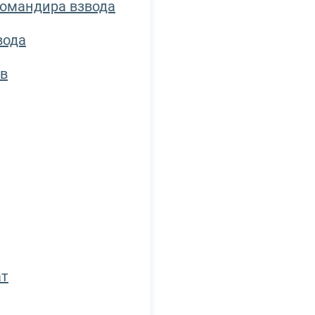
командира взвода
вода
в
ат