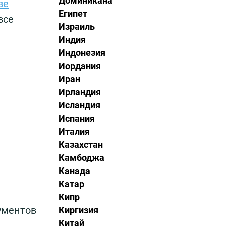
Доминикана
ве
Египет
все
Израиль
Индия
Индонезия
Иордания
Иран
Ирландия
Исландия
Испания
Италия
Казахстан
Камбоджа
Канада
Катар
Кипр
кументов
Киргизия
Китай