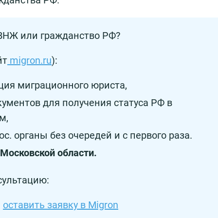
жданства РФ.
 ВНЖ или гражданство РФ?
йт
migron.ru
):
ция миграционного юриста,
кументов для получения статуса РФ в
м,
ос. органы без очередей и с первого раза.
 Московской области.
сультацию:
:
оставить заявку в Migron