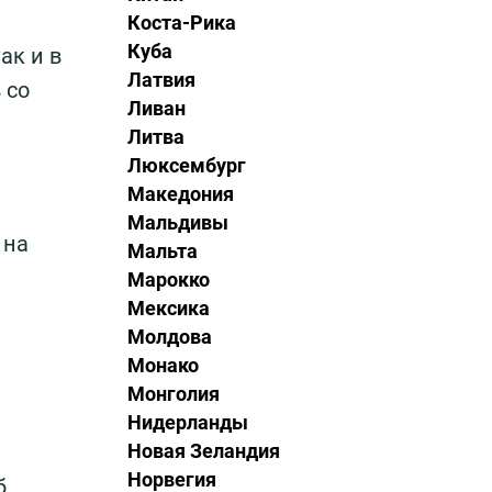
Коста-Рика
Куба
ак и в
Латвия
 со
Ливан
Литва
Люксембург
Македония
Мальдивы
 на
Мальта
Марокко
Мексика
Молдова
Монако
Монголия
Нидерланды
Новая Зеландия
Норвегия
б