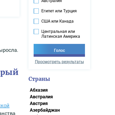
Австралия
Египет или Турция
США или Канада
Центральная или
Латинская Америка
ыросла.
Просмотреть результаты
торый
Страны
Абхазия
Австралия
Австрия
ской
Азербайджан
анства