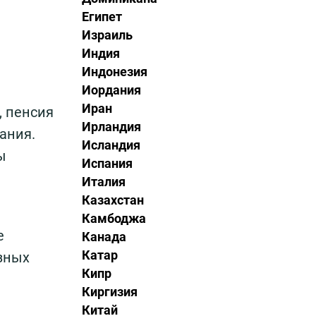
Египет
Израиль
Индия
Индонезия
Иордания
Иран
, пенсия
Ирландия
ания.
Исландия
ы
Испания
Италия
Казахстан
Камбоджа
е
Канада
Катар
зных
Кипр
Киргизия
Китай