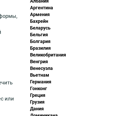
Албания
Аргентина
Армения
еформы,
Бахрейн
Беларусь
й
Бельгия
Болгария
Бразилия
Великобритания
Венгрия
Венесуэла
Вьетнам
Германия
ечить
Гонконг
Греция
ес или
Грузия
Дания
Доминикана