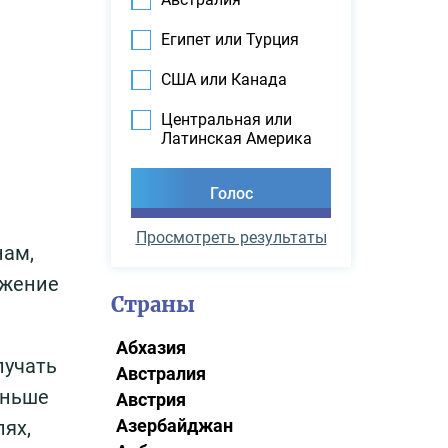
Египет или Турция
США или Канада
Центральная или
Латинская Америка
Просмотреть результаты
нам,
ожение
Страны
Абхазия
лучать
Австралия
еньше
Австрия
Азербайджан
лях,