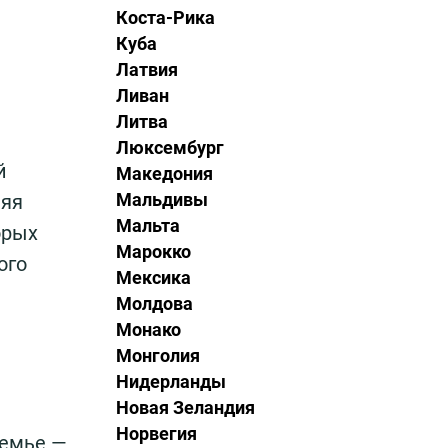
Коста-Рика
Куба
Латвия
Ливан
Литва
Люксембург
й
Македония
Мальдивы
няя
Мальта
орых
Марокко
ого
Мексика
Молдова
Монако
Монголия
Нидерланды
Новая Зеландия
Норвегия
семье —