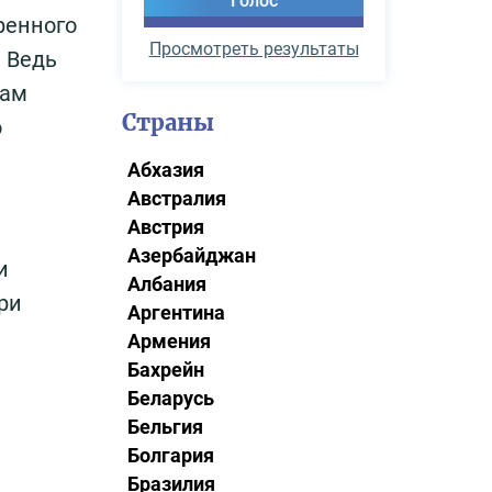
ренного
Просмотреть результаты
 Ведь
пам
Страны
ю
Абхазия
Австралия
Австрия
Азербайджан
и
Албания
ри
Аргентина
Армения
Бахрейн
Беларусь
Бельгия
Болгария
Бразилия