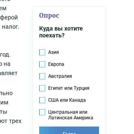
ием
Опрос
сферой
 налог.
Куда вы хотите
поехать?
Азия
год.
ю на
Европа
авляет
Австралия
Египет или Турция
льно
США или Канада
тим
кты
Центральная или
Латинская Америка
ют трех