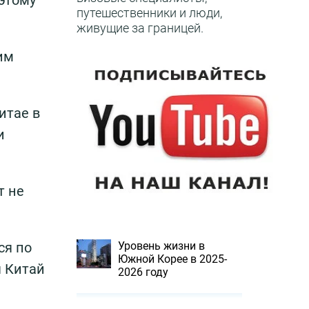
этому
путешественники и люди,
живущие за границей.
им
итае в
и
т не
Уровень жизни в
ся по
Южной Корее в 2025-
я Китай
2026 году