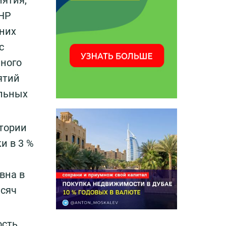
иятия,
КНР
 них
с
нного
ятий
альных
итории
и в 3 %
вна в
ысяч
ость