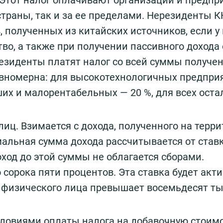
Этот налог оплачивают организации и предпр
страны, так и за ее пределами. Нерезиденты 
 полученных из китайских источников, если у
во, а также при получении пассивного дохода 
Резиденты платят налог со всей суммы получе
равномерна: для высокотехнологичных предпри
ших и малорентабельных — 20 %, для всех ост
иц. Взимается с дохода, полученного на терр
альная сумма дохода рассчитывается от ставк
ход до этой суммы не облагается сборами.
сорока пяти процентов. Эта ставка будет акти
 физического лица превышает восемьдесят т
словиями оплаты налога на добавочную стоим