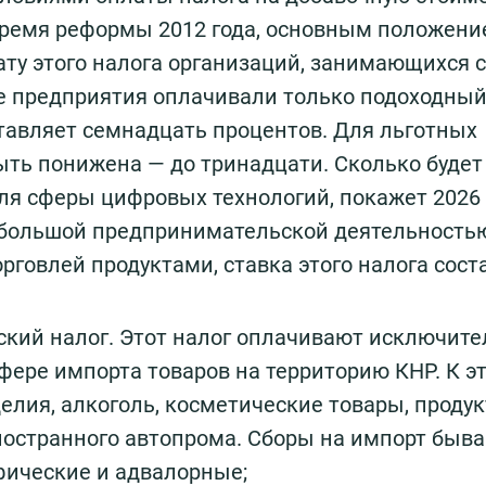
время реформы 2012 года, основным положен
лату этого налога организаций, занимающихся 
е предприятия оплачивали только подоходный
ставляет семнадцать процентов. Для льготных
ыть понижена — до тринадцати. Сколько будет
для сферы цифровых технологий, покажет 2026 
ебольшой предпринимательской деятельность
орговлей продуктами, ставка этого налога сост
ский налог. Этот налог оплачивают исключите
фере импорта товаров на территорию КНР. К э
елия, алкоголь, косметические товары, проду
ностранного автопрома. Сборы на импорт быва
фические и адвалорные;