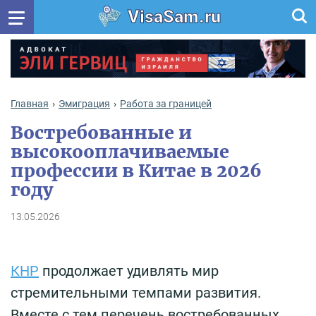
VisaSam.ru
Главная
Эмиграция
Работа за границей
Востребованные и
высокооплачиваемые
профессии в Китае в 2026
году
13.05.2026
КНР
продолжает удивлять мир
стремительными темпами развития.
Вместе с тем перечень востребованных