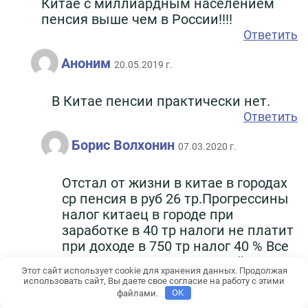
Китае с миллиардным населением
пенсия выше чем в России!!!!
Ответить
Аноним
20.05.2019 г.
В Китае пенсии практически нет.
Ответить
Борис Волхонин
07.03.2020 г.
Отстал от жизни в китае в городах
ср пенсия в руб 26 тр.Прогрессины
налог китаец в городе при
заработке в 40 тр налоги не платит
при доходе в 750 тр налог 40 % Все
эти данные ты можешь найти в
Этот сайт использует cookie для хранения данных. Продолжая
этом издании Летом этого года на
использовать сайт, Вы даете свое согласие на работу с этими
комсомольской кольцевой
файлами.
OK