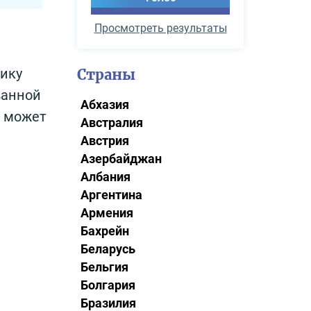
Просмотреть результаты
нику
Страны
ванной
Абхазия
о может
Австралия
Австрия
Азербайджан
Албания
Аргентина
Армения
Бахрейн
Беларусь
Бельгия
Болгария
Бразилия