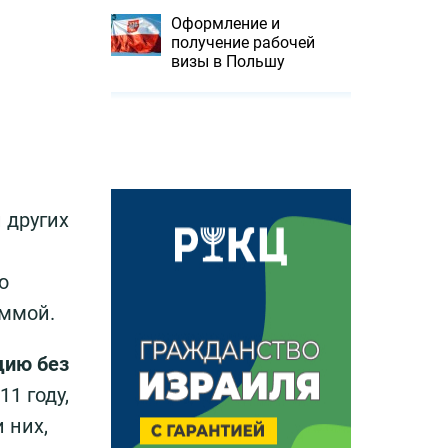
Оформление и
получение рабочей
визы в Польшу
 других
ю
аммой.
дию без
1 году,
 них,