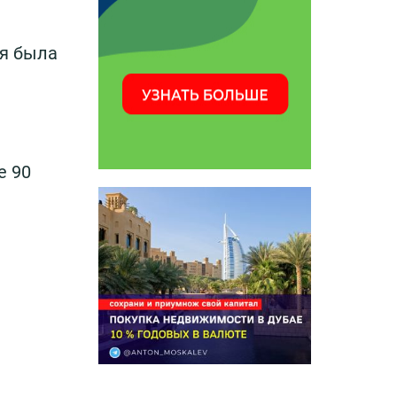
ая была
е 90