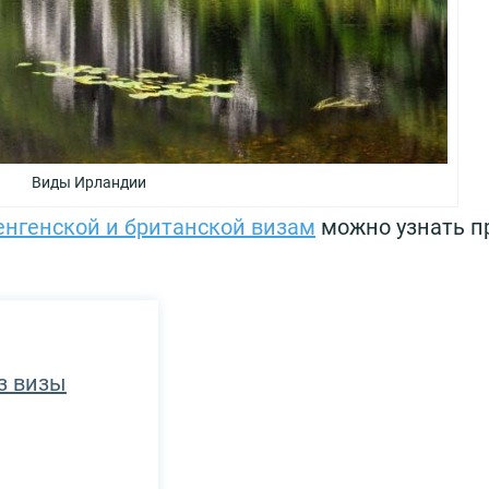
Виды Ирландии
енгенской и британской визам
можно узнать п
з визы