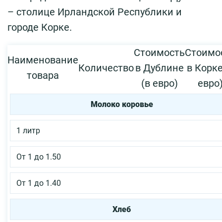
– столице Ирландской Республики и
городе Корке.
Стоимость
Стоимо
Наименование
Количество
в Дублине
в Корке
товара
(в евро)
евро
Молоко коровье
1 литр
От 1 до 1.50
От 1 до 1.40
Хлеб