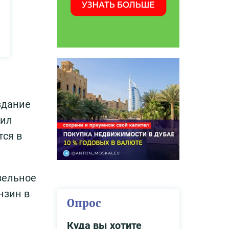
здание
вил
тся в
зельное
нзин в
Опрос
Куда вы хотите