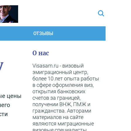
ОТЗЫВЫ
О нас
у
Visasam.ru - визовый
эмиграционный центр,
более 10 лет опыта работы
в сфере оформления виз,
открытия банковских
ые цены
счетов за границей,
получении ВНЖ, ПМЖ и
него
гражданства. Авторами
сти
материалов на сайте
являются миграционные
визовые специалисты,