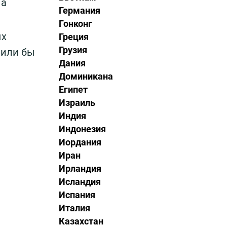
на
Германия
Гонконг
ых
Греция
Грузия
зили бы
Дания
Доминикана
Египет
Израиль
Индия
Индонезия
Иордания
Иран
Ирландия
Исландия
Испания
Италия
Казахстан