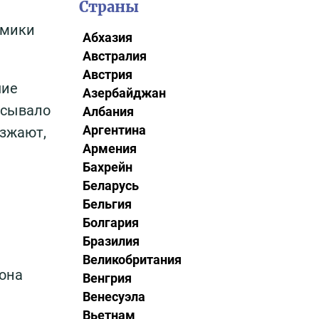
Страны
амики
Абхазия
Австралия
Австрия
шие
Азербайджан
исывало
Албания
Аргентина
езжают,
Армения
Бахрейн
Беларусь
Бельгия
Болгария
Бразилия
Великобритания
она
Венгрия
Венесуэла
Вьетнам