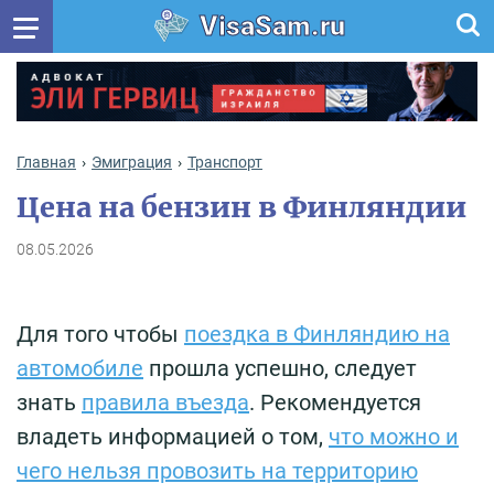
VisaSam.ru
Главная
Эмиграция
Транспорт
Цена на бензин в Финляндии
08.05.2026
Для того чтобы
поездка в Финляндию на
автомобиле
прошла успешно, следует
знать
правила въезда
. Рекомендуется
владеть информацией о том,
что можно и
чего нельзя провозить на территорию