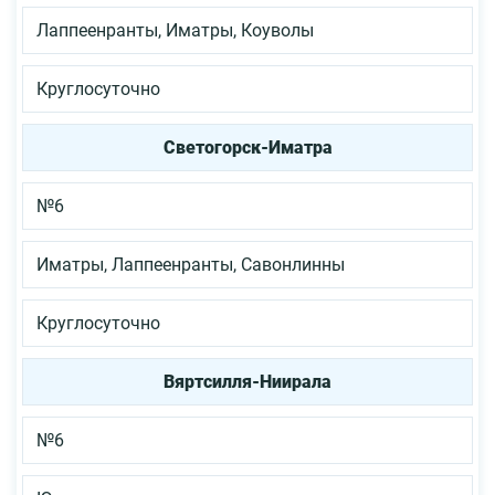
Лаппеенранты, Иматры, Коуволы
Круглосуточно
Светогорск-Иматра
№6
Иматры, Лаппеенранты, Савонлинны
Круглосуточно
Вяртсилля-Ниирала
№6