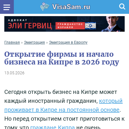
VisaSam.ru
Главная
Эмиграция
Эмиграция в Европу
Открытие фирмы и начало
бизнеса на Кипре в 2026 году
13.05.2026
Сегодня открыть бизнес на Кипре может
каждый иностранный гражданин,
который
проживает в Кипре на постоянной основе
.
Но перед открытием стоит приготовиться к
тому, что
граждане Кипра
не очень