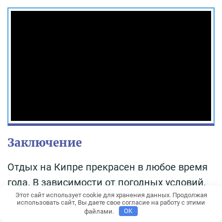
Заключение
Отдых на Кипре прекрасен в любое время
года. В зависимости от погодных условий,
Этот сайт использует cookie для хранения данных. Продолжая
можно не только искупаться в море, но и
использовать сайт, Вы даете свое согласие на работу с этими
покататься на лыжах.
файлами.
OK