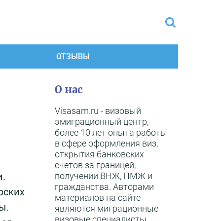
ОТЗЫВЫ
О нас
Visasam.ru - визовый
эмиграционный центр,
более 10 лет опыта работы
в сфере оформления виз,
открытия банковских
счетов за границей,
получении ВНЖ, ПМЖ и
и.
гражданства. Авторами
рских
материалов на сайте
ы.
являются миграционные
визовые специалисты,