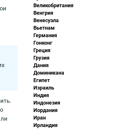
Великобритания
вои
Венгрия
а
Венесуэла
Вьетнам
Германия
Гонконг
Греция
Грузия
их
Дания
Доминикана
Египет
Израиль
Индия
ить.
Индонезия
но
Иордания
Иран
или
Ирландия