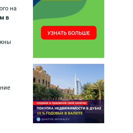
ого на
м в
лжны
ание