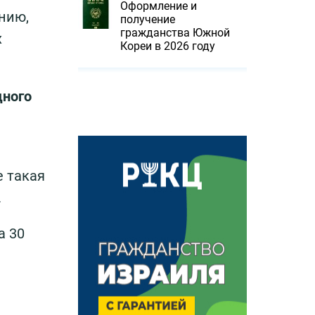
Оформление и
нию,
получение
гражданства Южной
х
Кореи в 2026 году
дного
е такая
.
а 30