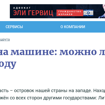
СЕРВИСЫ
О КОМПАНИИ
ршрута
на машине: можно 
году
сть – островок нашей страны на западе. Нахо
ужён со всех сторон другими государствами: Ли