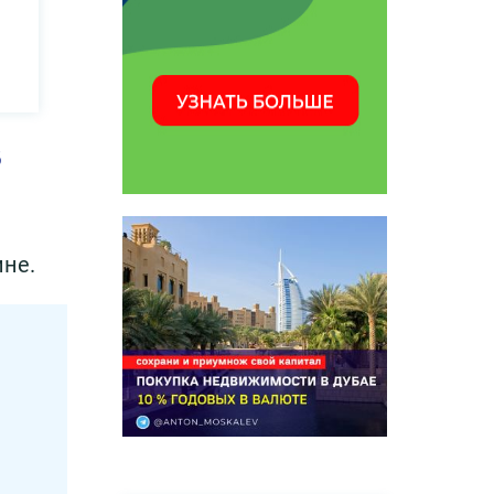
з
ине.