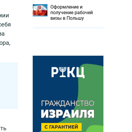
Оформление и
получение рабочей
мии
визы в Польшу
себя
ва
ора,
ить