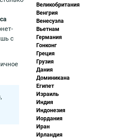
Великобритания
Венгрия
са
Венесуэла
рнет-
Вьетнам
Германия
ишь с
Гонконг
Греция
Грузия
личное
Дания
Доминикана
Египет
Израиль
,
Индия
Индонезия
Иордания
Иран
Ирландия