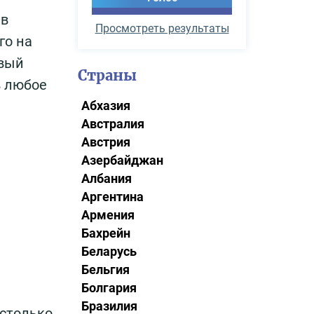
ав
Просмотреть результаты
го на
овый
Страны
в любое
Абхазия
Австралия
Австрия
Азербайджан
Албания
Аргентина
Армения
Бахрейн
Беларусь
Бельгия
Болгария
Бразилия
астолько