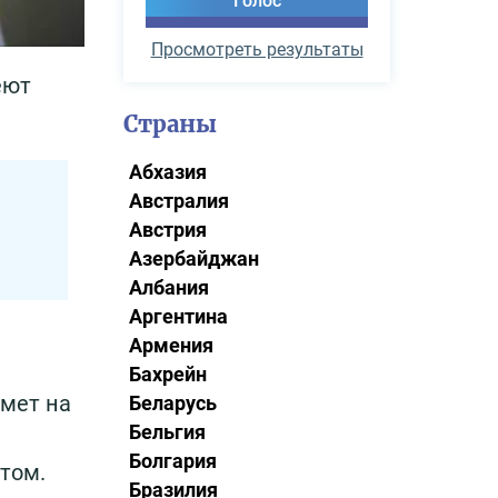
Просмотреть результаты
еют
Страны
Абхазия
Австралия
Австрия
Азербайджан
Албания
Аргентина
Армения
Бахрейн
имет на
Беларусь
Бельгия
Болгария
том.
Бразилия