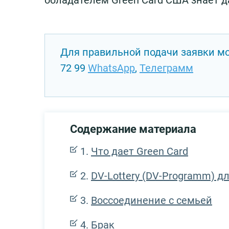
обладателем Green Card США знает д
Для правильной подачи заявки м
72 99
WhatsApp
,
Телеграмм
Содержание материала
Что дает Green Card
DV-Lottery (DV-Programm) дл
Воссоединение с семьей
Брак