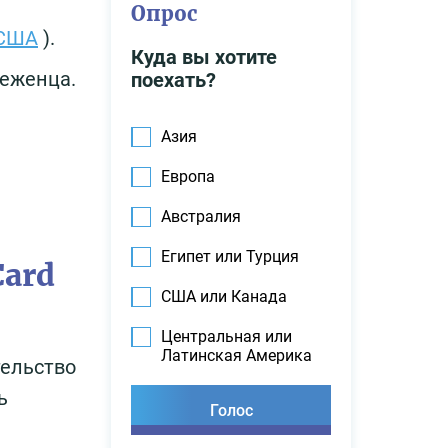
Опрос
 США
).
Куда вы хотите
беженца.
поехать?
Азия
Европа
Австралия
Египет или Турция
Card
США или Канада
Центральная или
Латинская Америка
тельство
ь