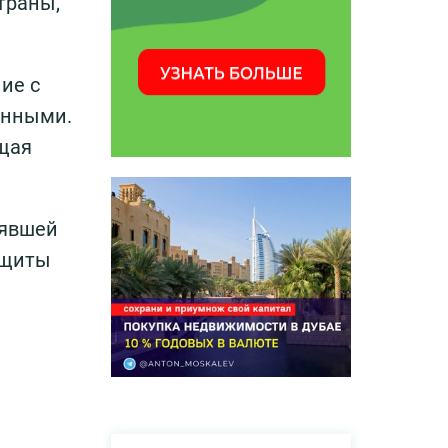
траны,
ие с
анными.
ющая
лявшей
ащиты