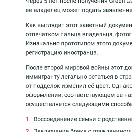
Через 5 лет после получения Green C
ее владелец может подать заявление
Как выглядит этот заветный докумен
отпечатком пальца владельца, фото
Изначально прототипом этого докум
регистрацию иностранца.
После второй мировой войны этот до
иммигранту легально остаться в стр
от подделок изменил её цвет. Однако
оформлении, соответствующем ее наз
осуществляется следующими способ
Воссоединение семьи с родствен
Заключение брака с гражданином