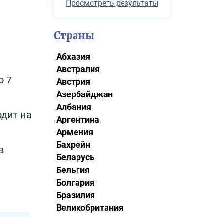
Просмотреть результаты
Страны
Абхазия
Австралия
о 7
Австрия
Азербайджан
Албания
одит на
Аргентина
Армения
Бахрейн
в
Беларусь
Бельгия
Болгария
Бразилия
Великобритания