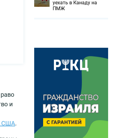
уехать в Канаду на
ПМЖ
право
тво и
в США
.