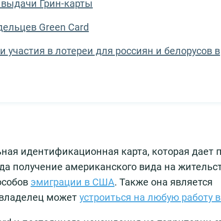
 выдачи Грин-карты
ельцев Green Card
 участия в лотереи для россиян и белорусов в
ьная идентификационная карта, которая дает 
ода получение американского вида на жительс
особов
эмиграции в США
. Также она является
е владелец может
устроиться на любую работу 