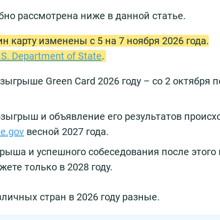
но рассмотрена ниже в данной статье.
н карту изменены с 5 на 7 ноября 2026 года.
. Department of State
.
зыгрыше Green Card 2026 году – со 2 октября п
розыгрыш и объявление его результатов происх
te.gov
весной 2027 года.
грыша и успешного собеседования после этого 
ете только в 2028 году.
личных стран в 2026 году разные.