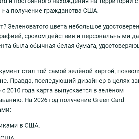
ard и постоянного нахождения на территории с
 на получение гражданства США.
т? Зеленоватого цвета небольшое удостоверен
графией, сроком действия и персональными д
ента была обычная белая бумага, удостоверя
кумент стал той самой зелёной картой, позво
ане. Правда, последующий дизайнер в целях з
 с 2010 года карта выпускается в зелёном
ванию. На 2026 год получение Green Card
ами:
никами в США.
 США.