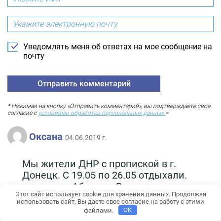
Уведомлять меня об ответах на мое сообщение на
почту
* Нажимая на кнопку «Отправить комментарий», вы подтверждаете свое
согласие с
условиями обработки персональных данных.
>
Оксана
04.06.2019 г.
Мы жители ДНР с пропиской в г.
Донецк. С 19.05 по 26.05 отдыхали.
с мужем в Абхазии. Въезжали в
Этот сайт использует cookie для хранения данных. Продолжая
Абхазию через территорию РФ по
использовать сайт, Вы даете свое согласие на работу с этими
украинским паспортам. Никаких
файлами.
OK
вопросов ни у российских, ни у