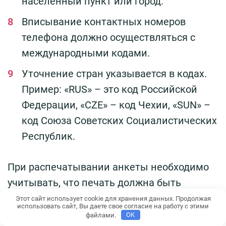
населённый пункт или город.
Вписывание контактных номеров
телефона должно осуществляться с
международными кодами.
Уточнение стран указывается в кодах.
Пример: «RUS» – это код Российской
Федерации, «CZE» – код Чехии, «SUN» –
код Союза Советских Социалистических
Республик.
При распечатывании анкеты необходимо
учитывать, что печать должна быть
обязательно двухсторонней. Так, если
Этот сайт использует cookie для хранения данных. Продолжая
использовать сайт, Вы даете свое согласие на работу с этими
анкета состоит их четырёх листков, то в
файлами.
OK