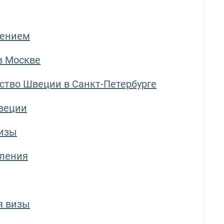
лением
в Москве
ство Швеции в Санкт-Петербурге
веции
визы
вления
я визы