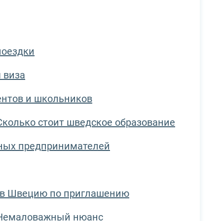
поездки
 виза
ентов и школьников
колько стоит шведское образование
тных предпринимателей
а в Швецию по приглашению
емаловажный нюанс