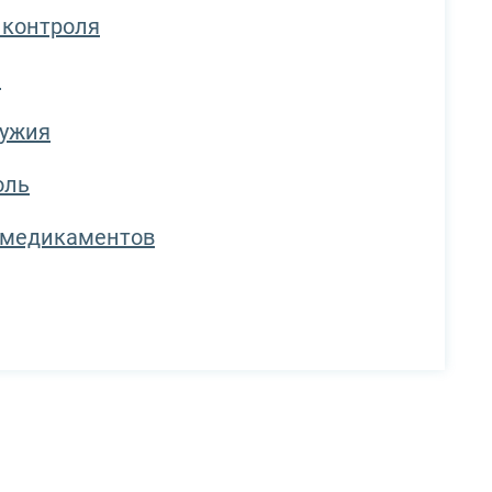
 контроля
я
ружия
оль
и медикаментов