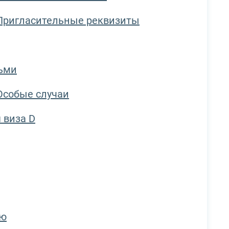
ригласительные реквизиты
тьми
собые случаи
 виза D
ию