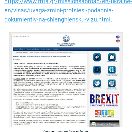
https://www.mfa.gr/missionsabroad/en/ukraine-
en/visas/uvaga-zmini-protsiesi-podannia-
dokumientiv-na-shienghiensku-vizu.html
.
Скриншот сайта mfa.gr