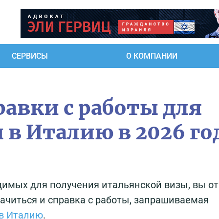
СЕРВИСЫ
О КОМПАНИИ
авки с работы для
 в Италию в 2026 го
одимых для получения итальянской визы, вы о
значиться и справка с работы, запрашиваемая
в Италию
.