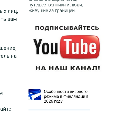
путешественники и люди,
живущие за границей.
ых лиц,
ить вам
шение,
тель на
Особенности визового
ом
режима в Финляндии в
2026 году
сайте