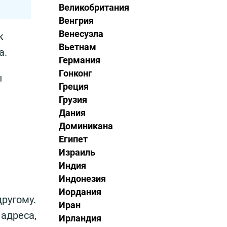
Великобритания
Венгрия
Венесуэла
к
Вьетнам
а.
Германия
Гонконг
ы
Греция
Грузия
Дания
Доминикана
Египет
Израиль
Индия
Индонезия
Иордания
ругому.
Иран
адреса,
Ирландия