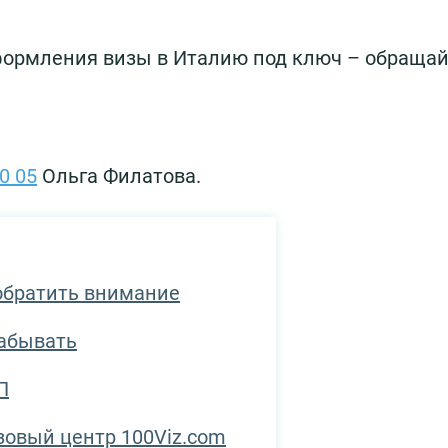
формления визы в Италию под ключ – обращай
0 05
Ольга Филатова.
 обратить внимание
забывать
П
овый центр 100Viz.com