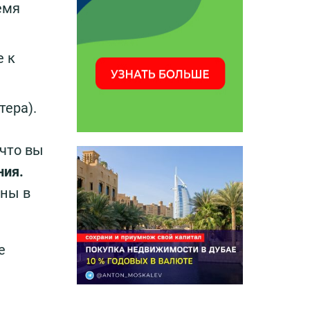
емя
е к
тера).
 что вы
ния.
ены в
е