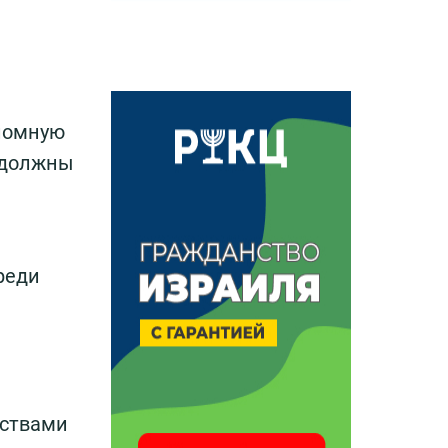
пломную
ы должны
реди
рствами