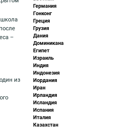
ткрытом
Германия
Гонконг
 школа
Греция
 после
Грузия
Дания
еса –
Доминикана
Египет
Израиль
Индия
Индонезия
один из
Иордания
Иран
Ирландия
ого
Исландия
Испания
Италия
Казахстан