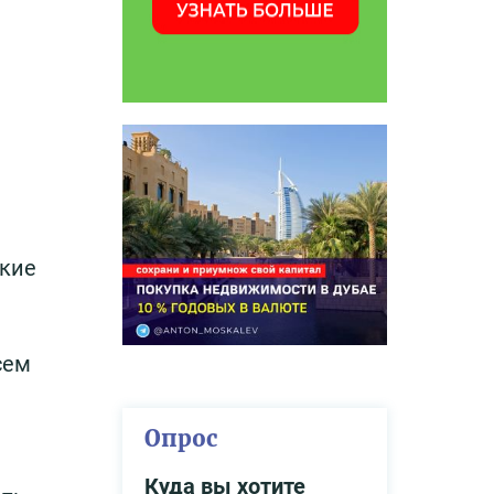
ские
сем
Опрос
Куда вы хотите