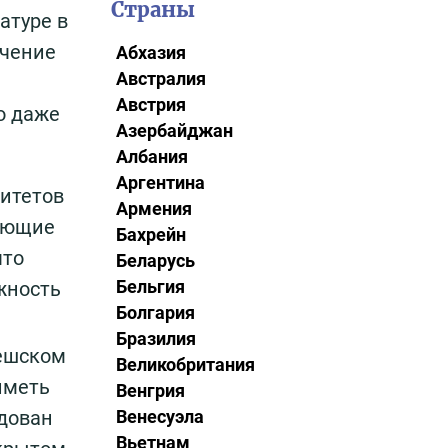
Страны
атуре в
учение
Абхазия
Австралия
Австрия
о даже
Азербайджан
Албания
Аргентина
ситетов
Армения
лающие
Бахрейн
что
Беларусь
Бельгия
жность
Болгария
Бразилия
чешском
Великобритания
иметь
Венгрия
Венесуэла
удован
Вьетнам