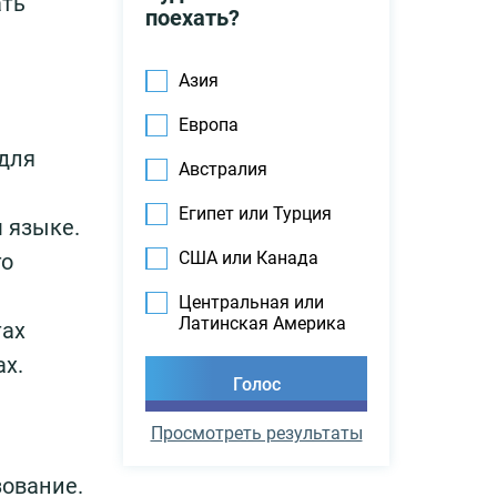
ать
поехать?
Азия
Европа
 для
Австралия
Египет или Турция
 языке.
США или Канада
го
Центральная или
Латинская Америка
тах
ах.
Просмотреть результаты
зование.