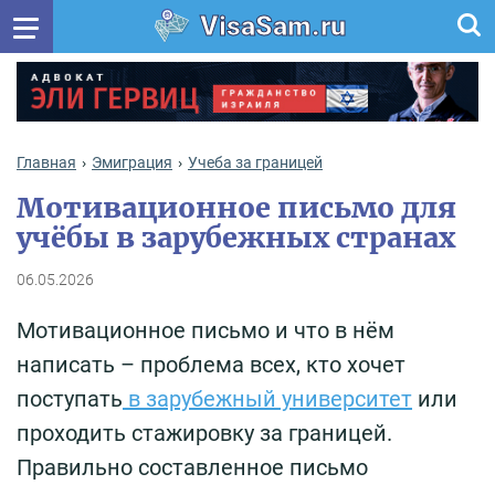
VisaSam.ru
Главная
Эмиграция
Учеба за границей
Мотивационное письмо для
учёбы в зарубежных странах
06.05.2026
Мотивационное письмо и что в нём
написать – проблема всех, кто хочет
поступать
в зарубежный университет
или
проходить стажировку за границей.
Правильно составленное письмо