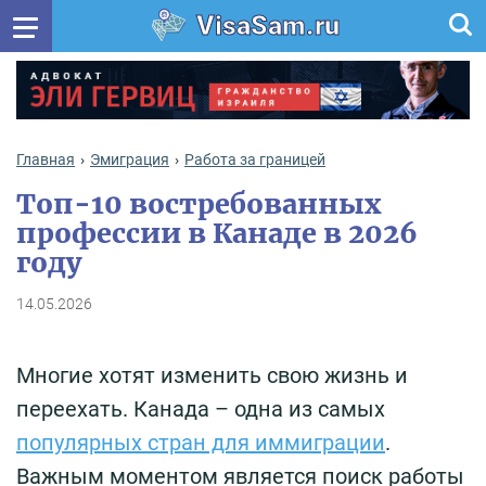
VisaSam.ru
Главная
Эмиграция
Работа за границей
Топ-10 востребованных
профессии в Канаде в 2026
году
14.05.2026
Многие хотят изменить свою жизнь и
переехать. Канада – одна из самых
популярных стран для иммиграции
.
Важным моментом является поиск работы