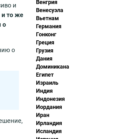
Венгрия
сиво и
Венесуэла
 и то же
Вьетнам
 о
Германия
Гонконг
Греция
нию о
Грузия
Дания
Доминикана
Египет
Израиль
Индия
Индонезия
Иордания
Иран
ешение,
Ирландия
Исландия