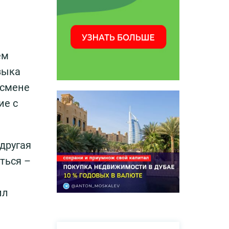
ем
зыка
 смене
ие с
другая
ться –
ил