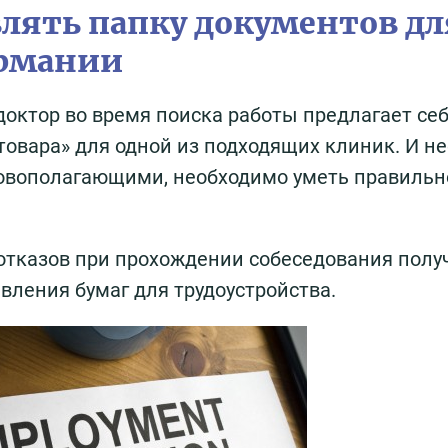
влять папку документов дл
ермании
 доктор во время поиска работы предлагает себ
товара» для одной из подходящих клиник. И н
сновополагающими, необходимо уметь правильн
 отказов при прохождении собеседования полу
вления бумаг для трудоустройства.