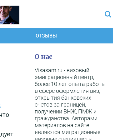
ОТЗЫВЫ
О нас
Visasam.ru - визовый
эмиграционный центр,
более 10 лет опыта работы
в сфере оформления виз,
открытия банковских
счетов за границей,
х
получении ВНЖ, ПМЖ и
что
гражданства. Авторами
материалов на сайте
являются миграционные
едует
визовые специалисты,