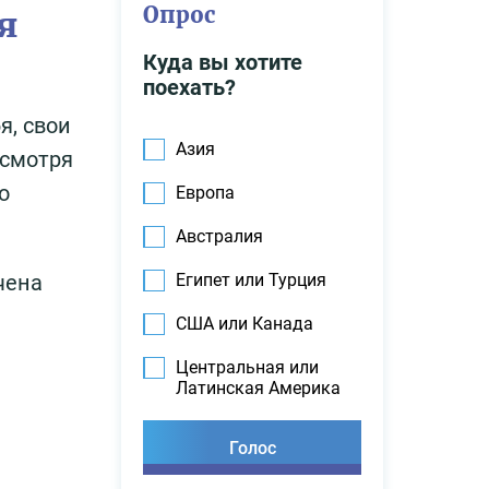
Опрос
я
Куда вы хотите
поехать?
я, свои
Азия
есмотря
о
Европа
Австралия
Египет или Турция
чена
США или Канада
Центральная или
Латинская Америка