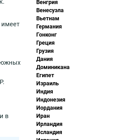
к.
Венгрия
Венесуэла
Вьетнам
и имеет
Германия
Гонконг
Греция
Грузия
Дания
 южных
Доминикана
Египет
Р.
Израиль
Индия
Индонезия
Иордания
и в
Иран
Ирландия
Исландия