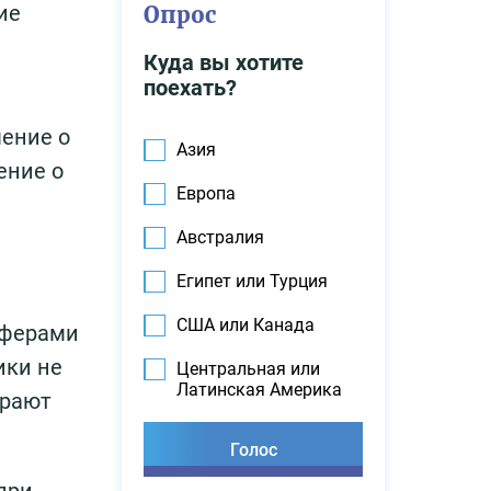
ие
Опрос
Куда вы хотите
поехать?
чение о
Азия
ение о
Европа
Австралия
Египет или Турция
США или Канада
оферами
ики не
Центральная или
Латинская Америка
ирают
при