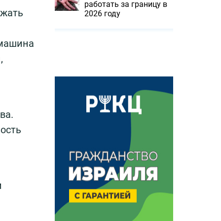
работать за границу в
ужать
2026 году
 машина
,
ва.
ность
и