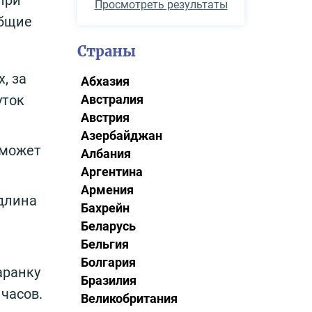
Просмотреть результаты
общие
Страны
, за
Абхазия
уток
Австралия
Австрия
Азербайджан
 может
Албания
Аргентина
Армения
 длина
Бахрейн
Беларусь
Бельгия
Болгария
аранку
Бразилия
часов.
Великобритания