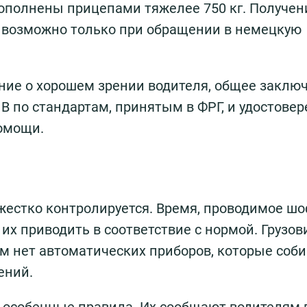
 дополнены прицепами тяжелее 750 кг. Получен
в возможно только при обращении в немецкую
ние о хорошем зрении водителя, общее заклю
 В по стандартам, принятым в ФРГ, и удостовер
омощи.
жестко контролируется. Время, проводимое ш
 их приводить в соответствие с нормой. Грузов
ам нет автоматических приборов, которые соб
ений.
и особенные правила. Их сообщают водителям 