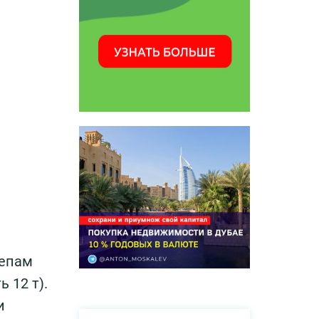
цепам
 12 т).
и