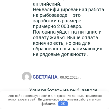
английский.
Неквалифицированная работа
на рыбозаводе – это
заработки в размере
примерно 2 000 евро.
Половина уйдет на питание и
оплату жилья. Выше оплата
конечно есть, но она для
образованных и занимающих
не рядовые должности.
СВЕТЛАНА.
08.02.2022 г.
Хочу работать на рыб. заводе,
желательно с ноября-декабря
Этот сайт использует cookie для хранения данных. Продолжая
использовать сайт, Вы даете свое согласие на работу с этими
2022 г.
файлами.
OK
Ответить