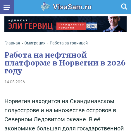
VisaSam.ru
Главная
Эмиграция
Работа за границей
Работа на нефтяной
платформе в Норвегии в 2026
году
14.05.2026
Норвегия находится на Скандинавском
полуострове и на множестве островов в
Северном Ледовитом океане. В её
экономике большая доля государственной