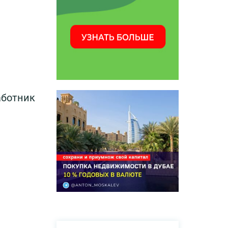
аботник
и