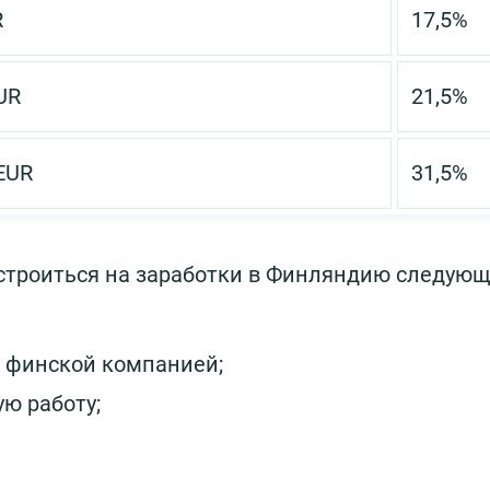
R
17,5%
UR
21,5%
EUR
31,5%
устроиться на заработки в Финляндию следую
с финской компанией;
ю работу;