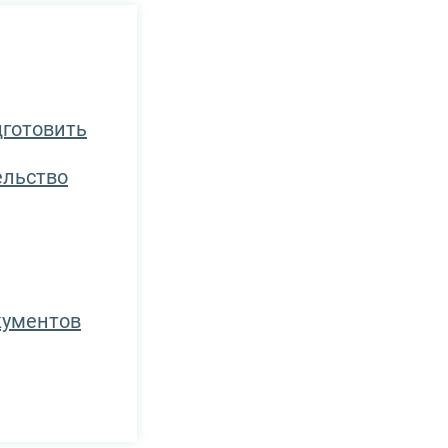
дготовить
ельство
кументов