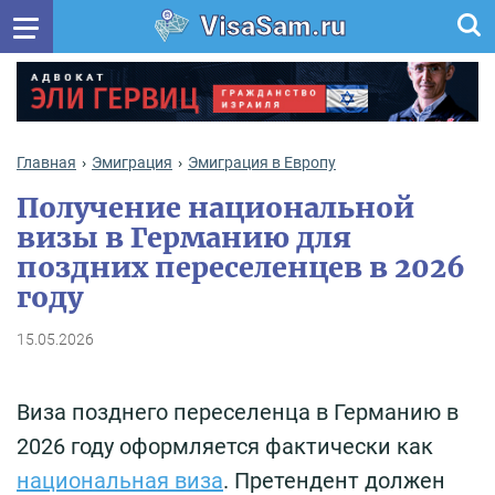
VisaSam.ru
Главная
Эмиграция
Эмиграция в Европу
Получение национальной
визы в Германию для
поздних переселенцев в 2026
году
15.05.2026
Виза позднего переселенца в Германию в
2026 году оформляется фактически как
национальная виза
. Претендент должен