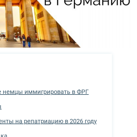
ие немцы иммигрировать в ФРГ
ы
енты на репатриацию в 2026 году
ыка