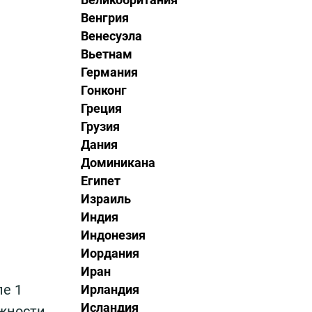
Венгрия
Венесуэла
Вьетнам
Германия
Гонконг
Греция
Грузия
Дания
Доминикана
Египет
Израиль
Индия
Индонезия
Иордания
Иран
е 1
Ирландия
Исландия
ежности