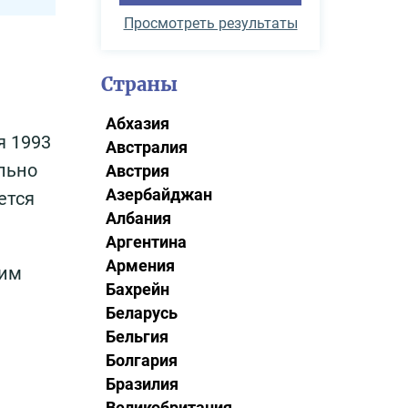
Просмотреть результаты
Страны
Абхазия
я 1993
Австралия
льно
Австрия
Азербайджан
ется
Албания
Аргентина
Армения
щим
Бахрейн
Беларусь
Бельгия
Болгария
Бразилия
Великобритания