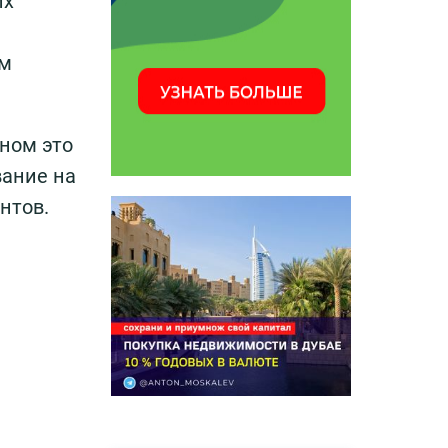
их
ом
вном это
вание на
нтов.