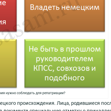
ния нужно соблюдать для репатриации?
цкого происхождения. Лица, родившиеся посл
 в документе специальную отметку о принадл