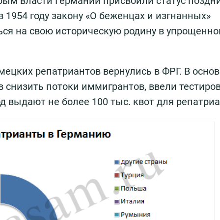
рым власти Германии присвоили статус поздн
 1954 году закону «О беженцах и изгнанных»
ься на свою историческую родину в упрощенн
мецких репатриантов вернулись в ФРГ. В осно
в снизить потоки иммигрантов, ввели тестиро
од выдают не более 100 тыс. квот для репатриа