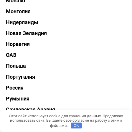
Монако
Монголия
Нидерланды
Новая Зеландия
Норвегия
ОАЭ
Польша
Португалия
Россия
Румыния
Саудовская Аравия
Этот сайт использует cookie для хранения данных. Продолжая
Северная Корея
использовать сайт, Вы даете свое согласие на работу с этими
файлами.
OK
Сербия